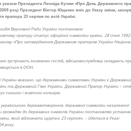
о з указом Президента Леоніда Кучми «Про День Державного пр
У 2009 році Президент Віктор Ющенко вніс до Указу зміни, засн
я прапора 23 серпня по всій Україні.
езидія Верховної Ради України постановою
овтому прапору статус офіційної символіки країни. 28 січня 1992
станову «Про затвердження Державним прапором України Націона
ині зустрічають іноземних гостей, військовослужбовці складають пр
ивішується в ООН.
 України вказано, що державними символами України є Державни
їни та Державний Гімн України. Державний Прапор України − стяг
уг синього і жовтого кольорів.
ї українського державотворення, державної символіки незалежної
и громадян до державних символів України постановляю установ
їни, який відзначати щорічно 23 серпня», − йдеться в Указі
04 року.