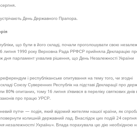
 серпня.
 зустрічають День Державного Прапора.
орія
убліки, що були в його складі, почали проголошувати свою незалеж
у 16 липня 1990 року Верховна Рада РРФСР прийняла Декларацію пр
 ж дня парламент ухвалив рішення, що День Незалежності України
референдум і республіканське опитування на тему того, чи згодні
 складі Союзу Суверенних Республік на підставі Декларації про дер
іли 80% опитаних, тому 16 липня з‘явився в переліку святкових днів 
у законів про працю УРСР.
пневий путч» — подія, який відомий жителям нашої країни, як спроб
повернути колишній державний лад. Внаслідок цих подій 24 серпня
я незалежності України»
. Влада порахувала цю дію необхідною на