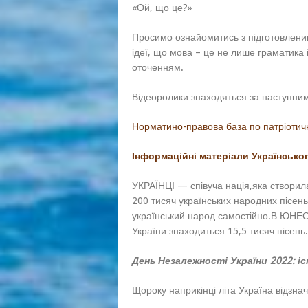
«Ой, що це?»
Просимо ознайомитись з підготовлени
ідеї, що мова – це не лише граматика 
оточенням.
Відеоролики знаходяться за наступн
Норматино-правова база по патріоти
Інформаційні матеріали
Українськог
УКРАЇНЦІ — співуча нація,яка створила
200 тисяч українських народних пісень.
український народ самостійно.В ЮНЕС
України знаходиться 15,5 тисяч пі
День Незалежності України 2022: і
Щороку наприкінці літа Україна відзна