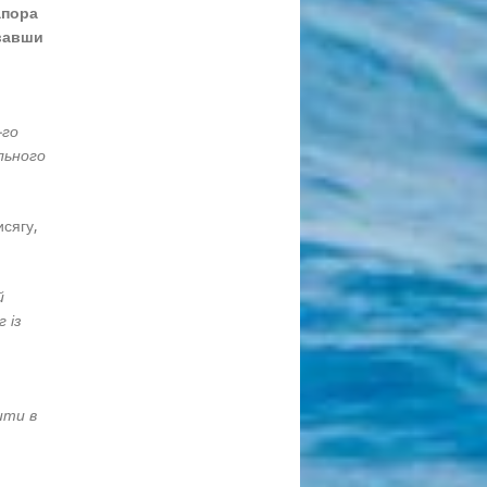
апора
увавши
-го
льного
исягу,
й
 із
ити в