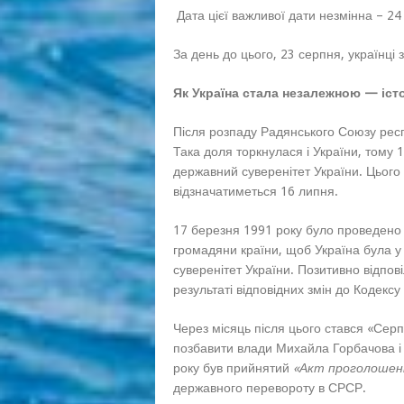
Дата цієї важливої дати незмінна – 24
За день до цього, 23 серпня, українці
Як Україна стала незалежною — іст
Після розпаду Радянського Союзу респ
Така доля торкнулася і України, том
державний суверенітет України. Цього
відзначатиметься 16 липня.
17 березня 1991 року було проведено 
громадяни країни, щоб Україна була у
суверенітет України. Позитивно відпов
результаті відповідних змін до Кодекс
Через місяць після цього стався «Сер
позбавити влади Михайла Горбачова і 
року був прийнятий
«Акт проголошенн
державного перевороту в СРСР.