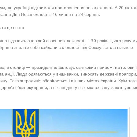
ум, де українці підтримали проголошення незалежності. А 20 лютог
вання Дня Незалежності з 16 липня на 24 серпня.
ати це свято
їна відзначала ювілей своєї незалежності — 30 років. Цього року м
Україна зняла з себе кайдани залежності від Союзу і стала вільною
во, в столиці — президент влаштовує святковий прийом, на головні
та акції. Люди одягаються у вишиванки, виносять державні прапори
ну. Така ж традиція зберігається і в інших містах України. Крім того
ров’я і безпеку країни, а в кінці дня у всіх містах запускають урочис