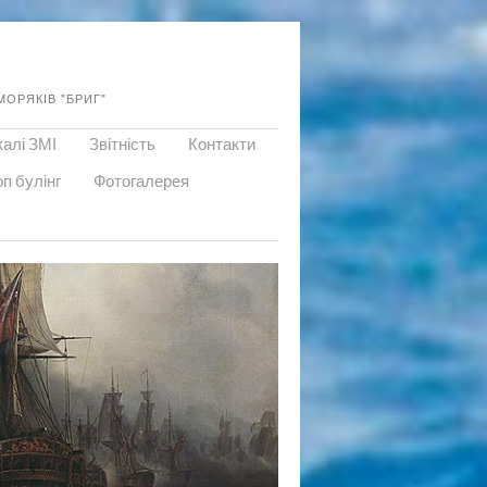
ОРЯКІВ "БРИГ"
калі ЗМІ
Звітність
Контакти
п булінг
Фотогалерея