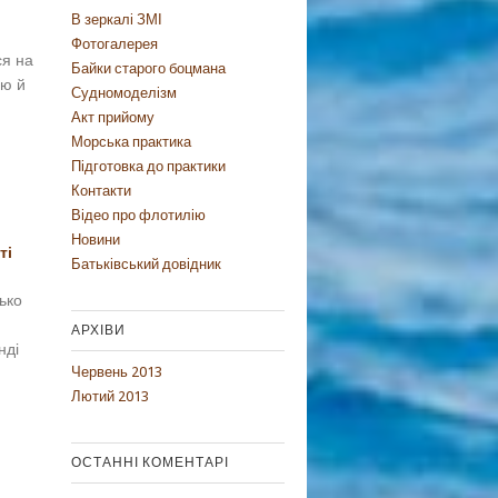
В зеркалі ЗМІ
Фотогалерея
ся на
Байки старого боцмана
ою й
Судномоделізм
Акт прийому
Морська практика
Підготовка до практики
Контакти
Відео про флотилію
Новини
ті
Батьківський довідник
ько
АРХІВИ
нді
Червень 2013
Лютий 2013
ОСТАННІ КОМЕНТАРІ