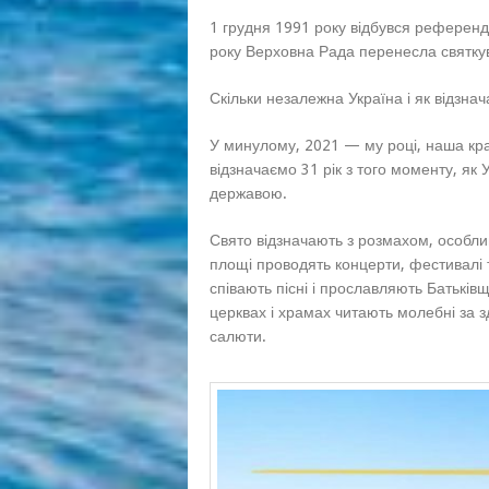
1 грудня 1991 року відбувся референд
року Верховна Рада перенесла святку
Скільки незалежна Україна і як відзнач
У минулому, 2021 — му році, наша кра
відзначаємо 31 рік з того моменту, як 
державою.
Свято відзначають з розмахом, особли
площі проводять концерти, фестивалі 
співають пісні і прославляють Батьківщи
церквах і храмах читають молебні за здо
салюти.