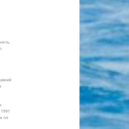
ність.
о
жавний
в
а
 1991
 тлі