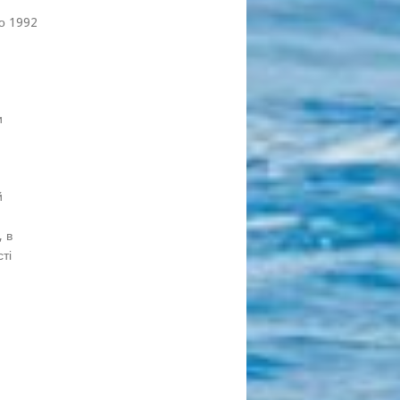
о 1992
и
й
,
, в
ті