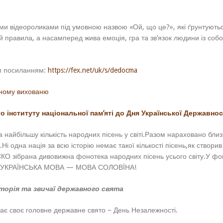
ми відеороликами під умовною назвою «Ой, що це?», які ґрунтують
й правила, а насамперед жива емоція, гра та зв’язок людини із соб
им посиланням:
https://fex.net/uk/s/dedocma
чному вихованю
о інституту національної пам’яті
до Дня Української Державнос
 найбільшу кількість народних пісень у світі.Разом нараховано близ
Ні одна нація за всю історію немає такої кількості пісень,як створив
КО зібрана дивовижна фонотека народних пісень усього світу.У фо
сень.УКРАЇНСЬКА МОВА — МОВА СОЛОВЇНА!
сторія та звичаї державного свята
чає своє головне державне свято – День Незалежності.