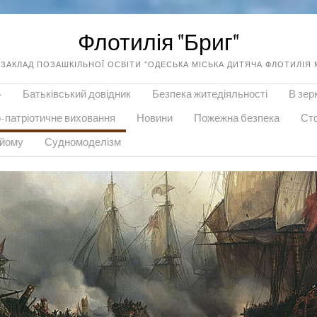
Флотилія "Бриг"
ЗАКЛАД ПОЗАШКІЛЬНОЇ ОСВІТИ "ОДЕСЬКА МІСЬКА ДИТЯЧА ФЛОТИЛІЯ М
»
Батьківський довідник
Безпека житедіяльності
В зер
-патріотичне виховання
Новини
Пожежна безпека
Сто
ийому
Судномоделізм