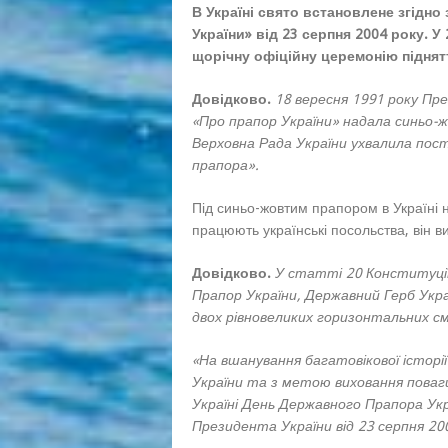
В Україні свято встановлене згідн
України» від 23 серпня 2004 року. 
щорічну офіційну церемонію піднятт
Довідково.
18 вересня 1991 року Пр
«Про прапор України» надала синьо-ж
Верховна Рада України ухвалила по
прапора».
Під синьо-жовтим прапором в Україні н
працюють українські посольства, він в
Довідково.
У статті 20 Конституції
Прапор України, Державний Герб Укра
двох рівновеликих горизонтальних см
«На вшанування багатовікової історі
України та з метою виховання поваг
Україні День Державного Прапора Укра
Президента України від 23 серпня 20