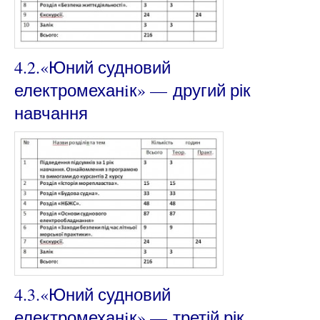
4.2.«Юний судновий
електромеханiк» —
другий
рік
навчання
4.3.«Юний судновий
електромеханiк» —
третій
рік