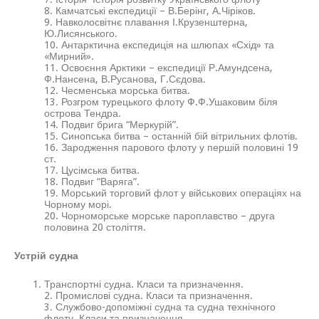
8. Камчатські експедиції – В.Берінг, А.Чіріков.
9. Навколосвітнє плавання І.Крузенштерна,
Ю.Лисянського.
10. Антарктична експедиція на шлюпах «Схід» та
«Мирний».
11. Освоєння Арктики – експедиції Р.Амундсена,
Ф.Нансена, В.Русанова, Г.Сєдова.
12. Чесменська морська битва.
13. Розгром турецького флоту Ф.Ф.Ушаковим біля
острова Тендра.
14. Подвиг брига “Меркурій”.
15. Синопська битва – останній бій вітрильних флотів.
16. Зародження парового флоту у першій половині 19
ст.
17. Цусімська битва.
18. Подвиг “Варяга”.
19. Морський торговий флот у військових операціях на
Чорному морі.
20. Чорноморське морське пароплавство – друга
половина 20 століття.
Устрій судна
Транспортні судна. Класи та призначення.
2. Промислові судна. Класи та призначення.
3. Службово-допоміжні судна та судна технічного
флоту. Класи та призначення.