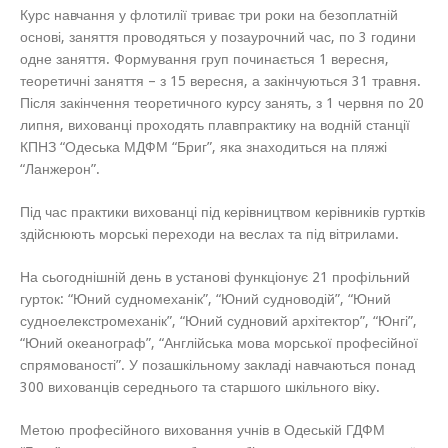
Курс навчання у флотилії триває три роки на безоплатній
основі, заняття проводяться у позаурочний час, по 3 години
одне заняття. Формування груп починається 1 вересня,
теоретичні заняття – з 15 вересня, а закінчуються 31 травня.
Після закінчення теоретичного курсу занять, з 1 червня по 20
липня, вихованці проходять плавпрактику на водній станції
КПНЗ “Одеська МДФМ “Бриг”, яка знаходиться на пляжі
“Ланжерон”.
Під час практики вихованці під керівництвом керівників гуртків
здійснюють морські переходи на веслах та під вітрилами.
На сьогоднішній день в установі функціонує 21 профільний
гурток: “Юний судномеханік”, “Юний судноводій”, “Юний
судноелекстромеханік”, “Юний судновий архітектор”, “Юнгі”,
“Юний океанограф”, “Англійська мова морської професійної
спрямованості”. У позашкільному закладі навчаються понад
300 вихованців середнього та старшого шкільного віку.
Метою професійного виховання учнів в Одеській ГДФМ