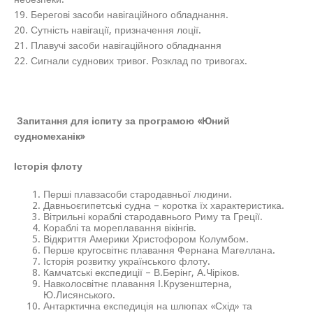
19. Берегові засоби навігаційного обладнання.
20. Сутність навігації, призначення лоції.
21. Плавучі засоби навігаційного обладнання
22. Сигнали суднових тривог. Розклад по тривогах.
Запитання для іспиту за програмою «Юний
судномеханік»
Історія флоту
Перші плавзасоби стародавньої людини.
Давньоєгипетські судна – коротка їх характеристика.
Вітрильні кораблі стародавнього Риму та Греції.
Кораблі та мореплавання вікінгів.
Відкриття Америки Христофором Колумбом.
Перше кругосвітнє плавання Фернана Магеллана.
Історія розвитку українського флоту.
Камчатські експедиції – В.Берінг, А.Чіріков.
Навколосвітнє плавання І.Крузенштерна,
Ю.Лисянського.
Антарктична експедиція на шлюпах «Схід» та