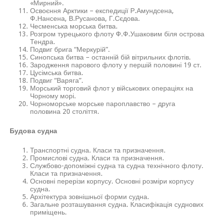
«Мирний».
Освоєння Арктики – експедиції Р.Амундсена,
Ф.Нансена, В.Русанова, Г.Сєдова.
Чесменська морська битва.
Розгром турецького флоту Ф.Ф.Ушаковим біля острова
Тендра.
Подвиг брига “Меркурій”.
Синопська битва – останній бій вітрильних флотів.
Зародження парового флоту у першій половині 19 ст.
Цусімська битва.
Подвиг “Варяга”.
Морський торговий флот у військових операціях на
Чорному морі.
Чорноморське морське пароплавство – друга
половина 20 століття.
Будова судна
Транспортні судна. Класи та призначення.
Промислові судна. Класи та призначення.
Службово-допоміжні судна та судна технічного флоту.
Класи та призначення.
Основні перерізи корпусу. Основні розміри корпусу
судна.
Архітектура зовнішньої форми судна.
Загальне розташування судна. Класифікація суднових
приміщень.