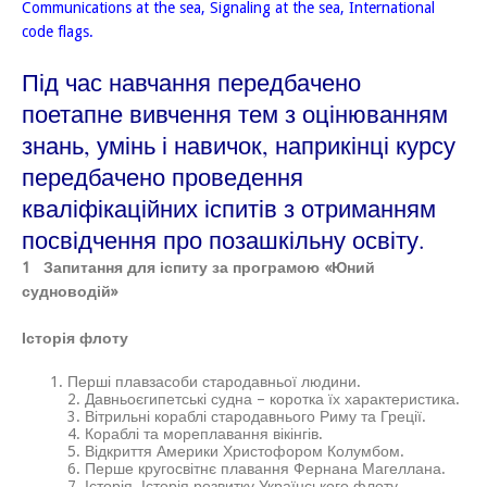
Communications at the sea, Signaling at the sea, International
code flags.
Під час навчання передбачено
поетапне вивчення тем з оцінюванням
знань, умінь і навичок, наприкінці курсу
передбачено проведення
кваліфікаційних іспитів з отриманням
посвідчення про позашкільну освіту.
1 Запитання для іспиту за програмою «Юний
судноводій»
Історія флоту
Перші плавзасоби стародавньої людини.
2. Давньоєгипетські судна – коротка їх характеристика.
3. Вітрильні кораблі стародавнього Риму та Греції.
4. Кораблі та мореплавання вікінгів.
5. Відкриття Америки Христофором Колумбом.
6. Перше кругосвітнє плавання Фернана Магеллана.
7. Історія Історія розвитку Українського флоту