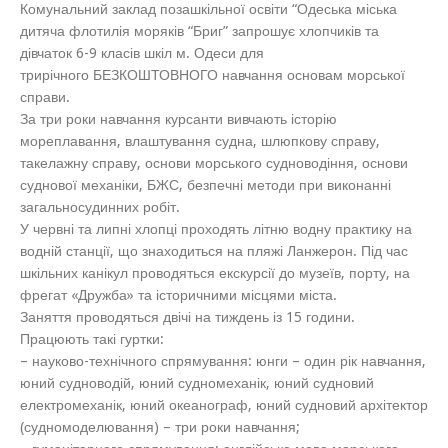
Комунальний заклад позашкільної освіти “Одеська міська
дитяча флотилія моряків “Бриг” запрошує хлопчиків та
дівчаток 6-9 класів шкіл м. Одеси для
трирічного БЕЗКОШТОВНОГО навчання основам морської
справи.
За три роки навчання курсанти вивчають історію
мореплавання, влаштування судна, шлюпкову справу,
такелажну справу, основи морського судноводіння, основи
суднової механіки, БЖС, безпечні методи при виконанні
загальносудинних робіт.
У червні та липні хлопці проходять літню водну практику на
водній станції, що знаходиться на пляжі Ланжерон. Під час
шкільних канікул проводяться екскурсії до музеїв, порту, на
фрегат «Дружба» та історичними місцями міста.
Заняття проводяться двічі на тиждень із 15 години.
Працюють такі гуртки:
– науково-технічного спрямування: юнги – один рік навчання,
юний судноводій, юний судномеханік, юний судновий
електромеханік, юний океанограф, юний судновий архітектор
(судномоделювання) – три роки навчання;