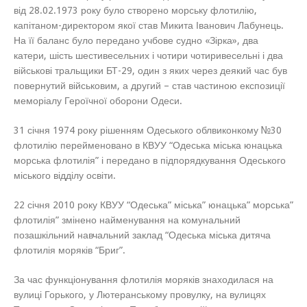
від 28.02.1973 року було створено морську флотилію,
капітаном-директором якої став Микита Іванович Лабунець.
На її баланс було передано учбове судно «Зірка», два
катери, шість шестивесельних і чотири чотиривесельні і два
військові тральщики БТ-29, один з яких через деякий час був
повернутий військовим, а другий – став частиною експозиції
меморіалу Героїчної оборони Одеси.
31 січня 1974 року рішенням Одеського облвиконкому №30
флотилію перейменовано в КВУУ “Одеська міська юнацька
морська флотилія” і передано в підпорядкування Одеського
міського відділу освіти.
22 січня 2010 року КВУУ “Одеська” міська” юнацька” морська”
флотилія” змінено найменування на комунальний
позашкільний навчальний заклад “Одеська міська дитяча
флотилія моряків “Бриг”.
За час функціонування флотилія моряків знаходилася на
вулиці Горького, у Лютеранському провулку, на вулицях