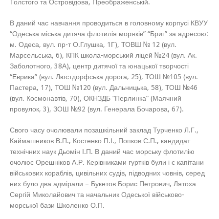
Толстого та Островідова, Преображенській.
В даний час навчання проводиться в головному корпусі КВУУ
“Одеська міська дитяча флотилія моряків” “Бриг” за адресою:
м. Одеса, вул. пр-т О.Глушка, 1Г), ТОВШ № 12 (вул.
Марсельська, 6), КПК школа-морський ліцей №24 (вул. Ак.
Заболотного, 38А), центр дитячої та юнацької творчості
“Еврика” (вул. Люстдорфська дорога, 25), ТОШ №105 (вул.
Пастера, 17), ТОШ №120 (вул. Дальницька, 58), ТОШ №46
(вул. Космонавтів, 70), ОКНЗДБ “Перлинка” (Маячний
провулок, 3), ЗОШ №92 (вул. Генерала Бочарова, 67).
Свого часу очолювали позашкільний заклад Турченко Л.Г.,
Каймашников В.П., Костенко П.І., Попков С.П., кандидат
технічних наук Дьомін І.П. В даний час морську флотилію
очолює Орешніков А.Р. Керівниками гуртків були і є капітани
військових кораблів, цивільних судів, підводних човнів, серед
них було два адмірали – Букетов Борис Петрович, Лятоха
Сергій Миколайович та начальник Одеської військово-
морської бази Школенко О.П.