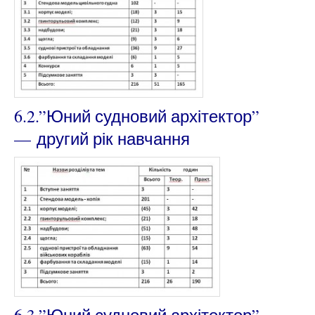
6.2.”Юний судновий архітектор”
—
другий
рік навчання
6.3.”Юний судновий архітектор”