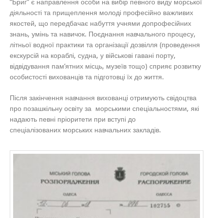
“Бриг” є направлення особи на вибір певного виду морської
діяльності та прищеплення молоді професійно важливих
якостей, що передбачає набуття учнями допрофесійних
знань, умінь та навичок. Поєднання навчального процесу,
літньої водної практики та організації дозвілля (проведення
екскурсій на кораблі, судна, у військові гавані порту,
відвідування пам’ятних місць, музеїв тощо) сприяє розвитку
особистості вихованців та підготовці їх до життя.
Після закінчення навчання вихованці отримують свідоцтва
про позашкільну освіту за морськими спеціальностями, які
надають певні пріоритети при вступі до
спеціалізованих морських навчальних закладів.