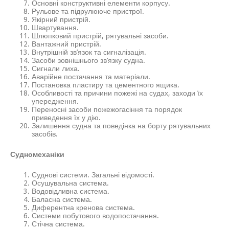
Основні конструктивні елементи корпусу.
Рульове та підрулююче пристрої.
Якірний пристрій.
Швартування.
Шлюпковий пристрій, рятувальні засоби.
Вантажний пристрій.
Внутрішній зв’язок та сигналізація.
Засоби зовнішнього зв’язку судна.
Сигнали лиха.
Аварійне постачання та матеріали.
Постановка пластиру та цементного ящика.
Особливості та причини пожежі на судах, заходи їх
упередження.
Переносні засоби пожежогасіння та порядок
приведення їх у дію.
Залишення судна та поведінка на борту рятувальних
засобів.
Судномеханіки
Суднові системи. Загальні відомості.
Осушувальна система.
Водовідливна система.
Баласна система.
Диферентна кренова система.
Системи побутового водопостачання.
Стічна система.