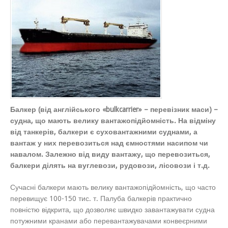
Балкер (від англійського «bulkcarrier» – перевізник маси) –
судна, що мають велику вантажопідйомність. На відміну
від танкерів, балкери є суховантажними суднами, а
вантаж у них перевозиться над ємностями насипом чи
навалом. Залежно від виду вантажу, що перевозиться,
балкери ділять на вуглевози, рудовози, лісовози і т.д.
Сучасні балкери мають велику вантажопідйомність, що часто
перевищує 100-150 тис. т. Палуба балкерів практично
повністю відкрита, що дозволяє швидко завантажувати судна
потужними кранами або перевантажувачами конвеєрними