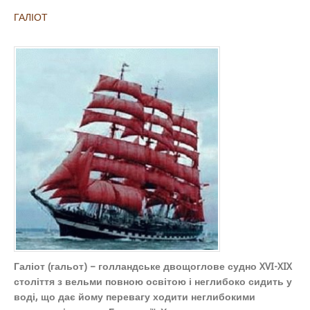
ГАЛІОТ
Галіот (гальот) – голландське двощоглове судно XVI-XIX
століття з вельми повною освітою і неглибоко сидить у
воді, що дає йому перевагу ходити неглибокими