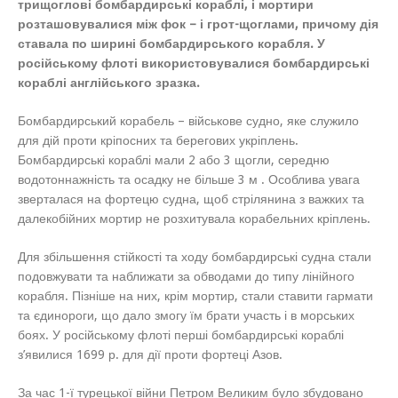
трищоглові бомбардирські кораблі, і мортири
розташовувалися між фок – і грот-щоглами, причому дія
ставала по ширині бомбардирського корабля. У
російському флоті використовувалися бомбардирські
кораблі англійського зразка.
Бомбардирський корабель – військове судно, яке служило
для дій проти кріпосних та берегових укріплень.
Бомбардирські кораблі мали 2 або 3 щогли, середню
водотоннажність та осадку не більше 3 м . Особлива увага
зверталася на фортецю судна, щоб стрілянина з важких та
далекобійних мортир не розхитувала корабельних кріплень.
Для збільшення стійкості та ходу бомбардирські судна стали
подовжувати та наближати за обводами до типу лінійного
корабля. Пізніше на них, крім мортир, стали ставити гармати
та єдинороги, що дало змогу їм брати участь і в морських
боях. У російському флоті перші бомбардирські кораблі
з’явилися 1699 р. для дії проти фортеці Азов.
За час 1-ї турецької війни Петром Великим було збудовано