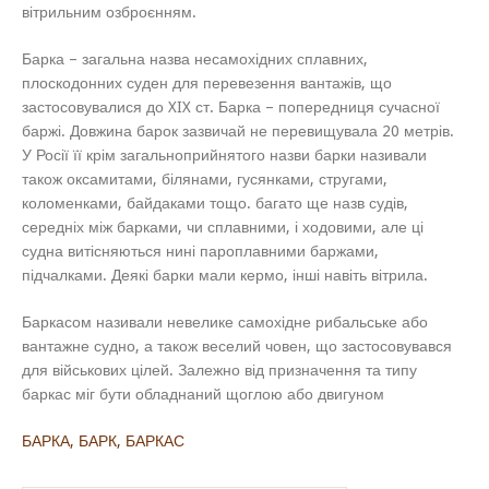
вітрильним озброєнням.
Барка – загальна назва несамохідних сплавних,
плоскодонних суден для перевезення вантажів, що
застосовувалися до XIX ст. Барка – попередниця сучасної
баржі. Довжина барок зазвичай не перевищувала 20 метрів.
У Росії її крім загальноприйнятого назви барки називали
також оксамитами, білянами, гусянками, стругами,
коломенками, байдаками тощо. багато ще назв судів,
середніх між барками, чи сплавними, і ходовими, але ці
судна витісняються нині пароплавними баржами,
підчалками. Деякі барки мали кермо, інші навіть вітрила.
Баркасом називали невелике самохідне рибальське або
вантажне судно, а також веселий човен, що застосовувався
для військових цілей. Залежно від призначення та типу
баркас міг бути обладнаний щоглою або двигуном
БАРКА, БАРК, БАРКАС