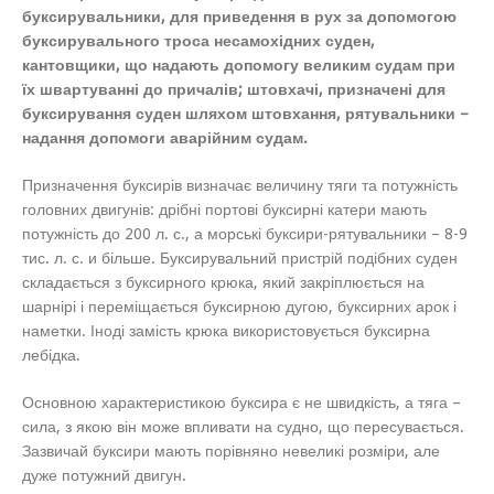
буксирувальники, для приведення в рух за допомогою
буксирувального троса несамохідних суден,
кантовщики, що надають допомогу великим судам при
їх швартуванні до причалів; штовхачі, призначені для
буксирування суден шляхом штовхання, рятувальники –
надання допомоги аварійним судам.
Призначення буксирів визначає величину тяги та потужність
головних двигунів: дрібні портові буксирні катери мають
потужність до 200 л. с., а морські буксири-рятувальники – 8-9
тис. л. с. и більше. Буксирувальний пристрій подібних суден
складається з буксирного крюка, який закріплюється на
шарнірі і переміщається буксирною дугою, буксирних арок і
наметки. Іноді замість крюка використовується буксирна
лебідка.
Основною характеристикою буксира є не швидкість, а тяга –
сила, з якою він може впливати на судно, що пересувається.
Зазвичай буксири мають порівняно невеликі розміри, але
дуже потужний двигун.