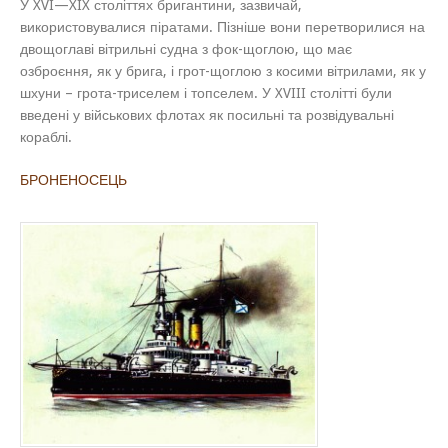
У XVI—XIX століттях бригантини, зазвичай,
використовувалися піратами. Пізніше вони перетворилися на
двощоглаві вітрильні судна з фок-щоглою, що має
озброєння, як у брига, і грот-щоглою з косими вітрилами, як у
шхуни – грота-триселем і топселем. У XVIII столітті були
введені у військових флотах як посильні та розвідувальні
кораблі.
БРОНЕНОСЕЦЬ