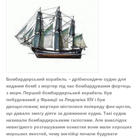
Бомбардирський корабель – дрібносидяче судно для
кидання бомб з мортир під час бомбардування фортець
з моря. Перший бомбардирський корабель був
побудований у Франції за Людовіка XIV і був
двощогловим; мортири містилися попереду фок-щогли,
що давало змогу діяти за довжиною судна. Такі судна
називали бомбардирськими галіотами. Але внаслідок
невигідного розташування оснастки вони мали хороших
морських якостей, чому англійці почали будувати