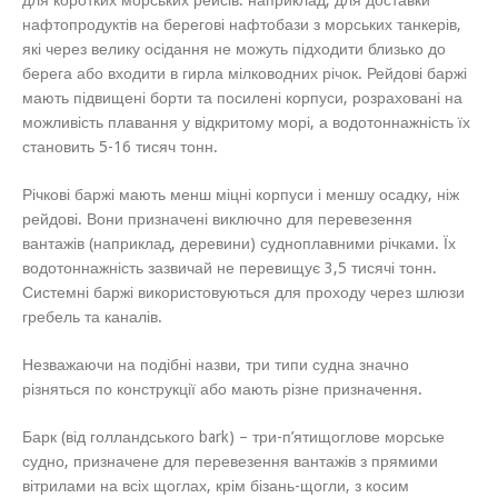
для коротких морських рейсів: наприклад, для доставки
нафтопродуктів на берегові нафтобази з морських танкерів,
які через велику осідання не можуть підходити близько до
берега або входити в гирла мілководних річок. Рейдові баржі
мають підвищені борти та посилені корпуси, розраховані на
можливість плавання у відкритому морі, а водотоннажність їх
становить 5-16 тисяч тонн.
Річкові баржі мають менш міцні корпуси і меншу осадку, ніж
рейдові. Вони призначені виключно для перевезення
вантажів (наприклад, деревини) судноплавними річками. Їх
водотоннажність зазвичай не перевищує 3,5 тисячі тонн.
Системні баржі використовуються для проходу через шлюзи
гребель та каналів.
Незважаючи на подібні назви, три типи судна значно
різняться по конструкції або мають різне призначення.
Барк (від голландського bark) – три-п’ятищоглове морське
судно, призначене для перевезення вантажів з прямими
вітрилами на всіх щоглах, крім бізань-щогли, з косим