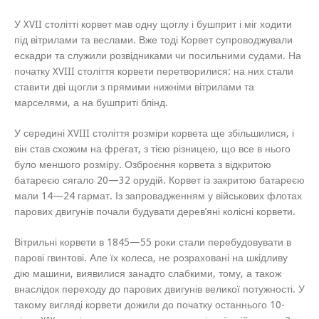
У XVII столітті корвет мав одну щоглу і бушприт і міг ходити
під вітрилами та веслами. Вже тоді Корвет супроводжували
ескадри та служили розвідниками чи посильними судами. На
початку XVIII століття корвети перетворилися: на них стали
ставити дві щогли з прямими нижніми вітрилами та
марселями, а на бушприті блінд.
У середині XVIII століття розміри корвета ще збільшилися, і
він став схожим на фрегат, з тією різницею, що все в нього
було меншого розміру. Озброєння корвета з відкритою
батареєю сягало 20—32 орудій. Корвет із закритою батареєю
мали 14—24 гармат. Із запровадженням у військових флотах
парових двигунів почали будувати дерев’яні колісні корвети.
Вітрильні корвети в 1845—55 роки стали перебудовувати в
парові гвинтові. Але їх колеса, не розраховані на шкідливу
дію машини, виявилися занадто слабкими, тому, а також
внаслідок переходу до парових двигунів великої потужності. У
такому вигляді корвети дожили до початку останнього 10-