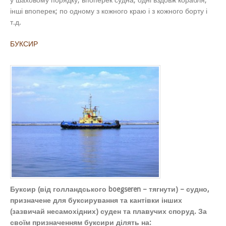
у шаховому порядку; впоперек судна, одні вздовж корабля,
інші впоперек; по одному з кожного краю і з кожного борту і
т.д.
БУКСИР
Буксир (від голландського boegseren – тягнути) – судно,
призначене для буксирування та кантівки інших
(зазвичай несамохідних) суден та плавучих споруд. За
своїм призначенням буксири ділять на: