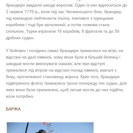
брандери завдали шкоди ворогові. Один із них відноситься до
2 червня 1770 р., коли під час Чесменського бою, брандер,
під командою лейтенанта Ільїна, зчепився з турецьким
кораблем і тоді був запалений, а потім пожежа стала
спільною. Турки втратили 16 кораблів, 6 фрегатів та до 50
дрібних суден.
У бойових і похідних лавах брандери трималися на вітрі, на
відстані не далі півмилі, чому вони були в більшій безпеці і
швидше могли виконувати накази; але при відступі
трималися під вітром на відстані понад півмилі, взагалі з
боку, протилежної становищу ворога. Крім того, брандери
підвітряного флоту трималися трохи попереду тих суден, для
яких вони були призначені, щоб легше могли до них підійти,
коли потрібно.
БАРЖА