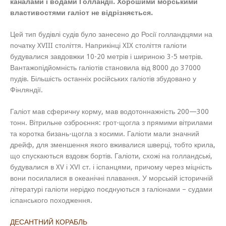
каналами і водами Голландії. Хорошими морськими
властивостями галіот не відрізняється.
Цей тип будівлі судів було занесено до Росії голландцями на
початку XVIII століття. Наприкінці XIX століття галіоти
будувалися завдовжки 10-20 метрів і шириною 3-5 метрів.
Вантажопідйомність галіотів становила від 8000 до 37000
пудів. Більшість останніх російських галіотів збудовано у
Фінляндії.
Галіот мав сферичну корму, мав водотоннажність 200—300
тонн. Вітрильне озброєння: грот-щогла з прямими вітрилами
та коротка бизань-щогла з косими. Галіоти мали значний
дрейф, для зменшення якого вживалися шверці, тобто крила,
що спускаються вздовж бортів. Галіоти, схожі на голландські,
будувалися в XV і ХVІ ст. і іспанцями, причому через міцність
вони посилалися в океанічні плавання. У морській історичній
літературі галіоти нерідко поєднуються з галіонами – судами
іспанського походження.
ДЕСАНТНИЙ КОРАБЛЬ