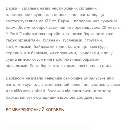
Барка – загальна назва несамохідних сплавних,
плоскодонних суден для перевезення вантажів, що
застосовувалися до XIX ст. Барка – попередниця сучасної
баржі. Довжина барок зазвичай не перевищувала 20 метрів.
У Росії її крім загальноприйнятого назви барки називали
також оксамитами, білянами, гусянками, стругами,
коломенками, байдаками тощо. багато ще назв судів,
середніх між барками, чи сплавними, і ходовими, але ці
судна витісняються нині пароплавними баржами,
підчалками. Деякі барки мали кермо, інші навіть вітрила.
Баркасом називали невелике самохідне рибальське або
вантажне судно, а також веселий човен, що застосовувався
для військових цілей. Залежно від призначення та типу
баркас міг бути обладнаний щоглою або двигуном
БОМБАРДИРСЬКИЙ КОРАБЛЬ