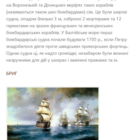
на Воронезькій та Донецьких верфях таких кораблів
(називаються також ших-бомбардами) сім. Це були широкі
судна, опадом близько 3 м, озброєні 2 мортирами та 12
гарматами на зразок французьких та венеціанських
бомбардирських кораблів. У Балтійське море перші
бомбардирські судна почали будувати 1705 р., коли Петру
знадобилося діяти проти шведських приморських фортець.
Однак судна ці, як надто громіздкі, незабаром були визнані
незручними для дій у шхерах і замінені прамами та ін.
БРИГ