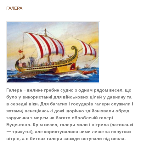
ГАЛЕРА
Галера – велике гребне судно з одним рядом весел, що
було у використанні для військових цілей у давнину та
в середні віки. Для багатих і государів галери служили і
яхтами; венеціанські дожі щорічно здійснювали обряд
заручення з морем на багато обробленій галері
Буцентавр. Крім весел, галери мали і вітрила (латинські
— трикутні), але користувалися ними лише за попутних
вітрів, а в битвах галери завжди вступали під весла.