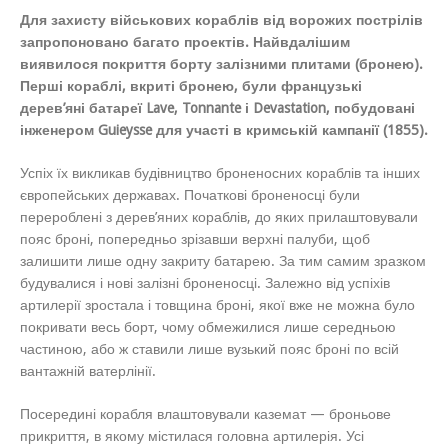
Для захисту військових кораблів від ворожих пострілів
запропоновано багато проектів. Найвдалішим
виявилося покриття борту залізними плитами (бронею).
Перші кораблі, вкриті бронею, були французькі
дерев’яні батареї Lave, Tonnante і Devastation, побудовані
інженером Guieysse для участі в кримській кампанії (1855).
Успіх їх викликав будівництво броненосних кораблів та інших
європейських державах. Початкові броненосці були
перероблені з дерев’яних кораблів, до яких прилаштовували
пояс броні, попередньо зрізавши верхні палуби, щоб
залишити лише одну закриту батарею. За тим самим зразком
будувалися і нові залізні броненосці. Залежно від успіхів
артилерії зростала і товщина броні, якої вже не можна було
покривати весь борт, чому обмежилися лише середньою
частиною, або ж ставили лише вузький пояс броні по всій
вантажній ватерлінії.
Посередині корабля влаштовували каземат — броньове
прикриття, в якому містилася головна артилерія. Усі