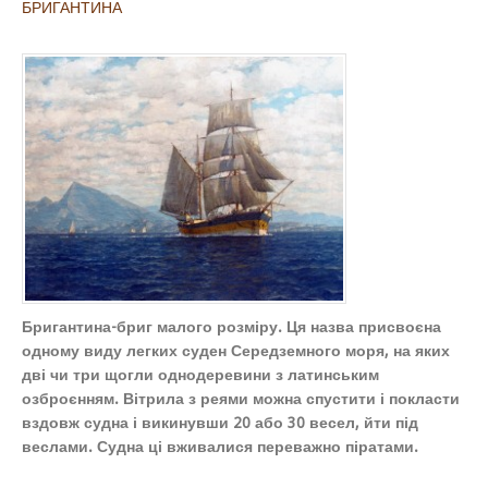
БРИГАНТИНА
Бригантина-бриг малого розміру. Ця назва присвоєна
одному виду легких суден Середземного моря, на яких
дві чи три щогли однодеревини з латинським
озброєнням. Вітрила з реями можна спустити і покласти
вздовж судна і викинувши 20 або 30 весел, йти під
веслами. Судна ці вживалися переважно піратами.