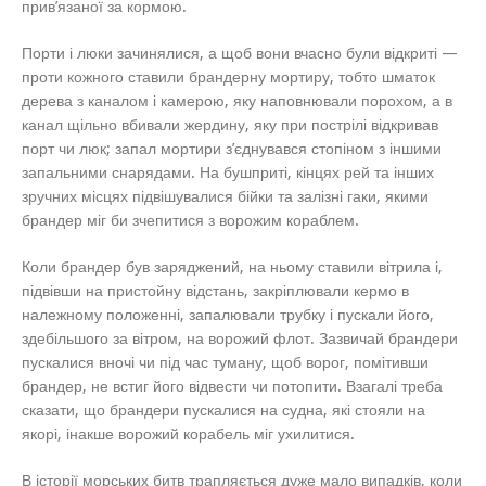
прив’язаної за кормою.
Порти і люки зачинялися, а щоб вони вчасно були відкриті —
проти кожного ставили брандерну мортиру, тобто шматок
дерева з каналом і камерою, яку наповнювали порохом, а в
канал щільно вбивали жердину, яку при пострілі відкривав
порт чи люк; запал мортири з’єднувався стопіном з іншими
запальними снарядами. На бушприті, кінцях рей та інших
зручних місцях підвішувалися бійки та залізні гаки, якими
брандер міг би зчепитися з ворожим кораблем.
Коли брандер був заряджений, на ньому ставили вітрила і,
підвівши на пристойну відстань, закріплювали кермо в
належному положенні, запалювали трубку і пускали його,
здебільшого за вітром, на ворожий флот. Зазвичай брандери
пускалися вночі чи під час туману, щоб ворог, помітивши
брандер, не встиг його відвести чи потопити. Взагалі треба
сказати, що брандери пускалися на судна, які стояли на
якорі, інакше ворожий корабель міг ухилитися.
В історії морських битв трапляється дуже мало випадків, коли