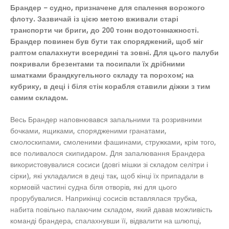
Брандер – судно, призначене для спалення ворожого
флоту. Зазвичай із цією метою вживали старі
транспорти чи бриги, до 200 тонн водотоннажності.
Брандер повинен був бути так споряджений, щоб міг
раптом спалахнути всередині та зовні. Для цього палуби
покривали брезентами та посипали їх дрібними
шматками брандкугельного складу та порохом; на
кубрику, в деці і біля стін корабля ставили діжки з тим
самим складом.
Весь Брандер наповнювався запальними та розривними
бочками, ящиками, спорядженими гранатами,
смолоскипами, смоленими фашинами, стружками, крім того,
все поливалося скипидаром. Для запалювання Брандера
використовувалися сосиси (довгі мішки зі складом селітри і
сірки), які укладалися в деці так, щоб кінці їх припадали в
кормовій частині судна біля отворів, які для цього
прорубувалися. Наприкінці сосисів вставлялася трубка,
набита повільно палаючим складом, який давав можливість
команді брандера, спалахнувши її, відвалити на шлюпці,