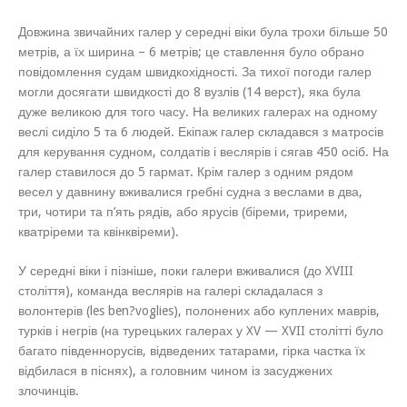
Довжина звичайних галер у середні віки була трохи більше 50
метрів, а їх ширина – 6 метрів; це ставлення було обрано
повідомлення судам швидкохідності. За тихої погоди галер
могли досягати швидкості до 8 вузлів (14 верст), яка була
дуже великою для того часу. На великих галерах на одному
веслі сиділо 5 та 6 людей. Екіпаж галер складався з матросів
для керування судном, солдатів і веслярів і сягав 450 осіб. На
галер ставилося до 5 гармат. Крім галер з одним рядом
весел у давнину вживалися гребні судна з веслами в два,
три, чотири та п’ять рядів, або ярусів (біреми, триреми,
кватріреми та квінквіреми).
У середні віки і пізніше, поки галери вживалися (до XVIII
століття), команда веслярів на галері складалася з
волонтерів (les ben?voglies), полонених або куплених маврів,
турків і негрів (на турецьких галерах у XV — XVII столітті було
багато південнорусів, відведених татарами, гірка частка їх
відбилася в піснях), а головним чином із засуджених
злочинців.