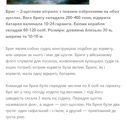
Бриг – 2-щоглове вітрило з повним озброєнням на обох
щоглах. Вага бригу складала 200-400 тонн, відкрита
батарея включала 10-24 гармати. Екіпаж корабля
складав 60-120 осіб. Розміри: довжина близько 30 м,
ширина та 10-16 м.
Бриг являв собою судно конструкцією подібне до корвету,
але ширше за нього і має дві щогли. Бриги у військовому
флоті служили для посилок, конвоювання купецьких судів та
інших потреб, котрим корвети були великі. Бриги, як і
корвети, мали одну відкриту батарею.
Команди на бризі було середнім числом по 6 осіб на гармату.
Бріг міг у тиху погоду ходити під веслами, і тоді його
швидкість сягала 3 миль на годину. Передня щогла
називалася фок-, а задня — грот-щоглою. На Бризі були два
гроти: один гафельний і з гіком, а другий — прив’язаний до
грота рею.