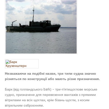
Незважаючи на подібні назви, три типи судна значно
різняться по конструкції або мають різне призначення.
Барк (від голландського bark) – три-п’ятищоглове морське
судно, призначене для перевезення вантажів з прямими
вітрилами на всіх щоглах, крім бізань-щогли, з косим
вітрильним озброєнням.