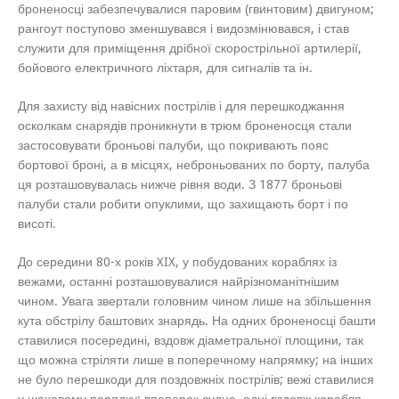
броненосці забезпечувалися паровим (гвинтовим) двигуном;
рангоут поступово зменшувався і видозмінювався, і став
служити для приміщення дрібної скорострільної артилерії,
бойового електричного ліхтаря, для сигналів та ін.
Для захисту від навісних пострілів і для перешкоджання
осколкам снарядів проникнути в трюм броненосця стали
застосовувати броньові палуби, що покривають пояс
бортової броні, а в місцях, неброньованих по борту, палуба
ця розташовувалась нижче рівня води. З 1877 броньові
палуби стали робити опуклими, що захищають борт і по
висоті.
До середини 80-х років XIX, у побудованих кораблях із
вежами, останні розташовувалися найрізноманітнішим
чином. Увага звертали головним чином лише на збільшення
кута обстрілу баштових знарядь. На одних броненосці башти
ставилися посередині, вздовж діаметральної площини, так
що можна стріляти лише в поперечному напрямку; на інших
не було перешкоди для поздовжніх пострілів; вежі ставилися