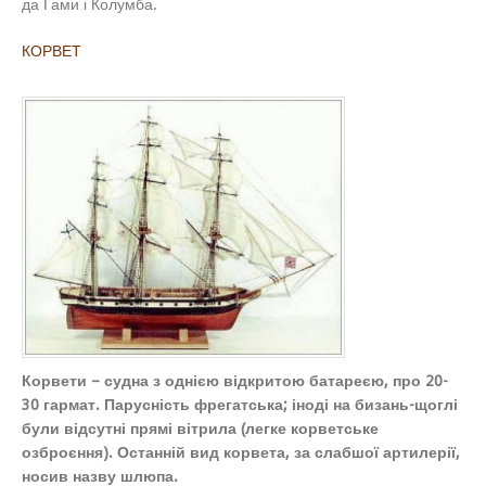
да Гами і Колумба.
КОРВЕТ
Корвети – судна з однією відкритою батареєю, про 20-
30 гармат. Парусність фрегатська; іноді на бизань-щоглі
були відсутні прямі вітрила (легке корветське
озброєння). Останній вид корвета, за слабшої артилерії,
носив назву шлюпа.