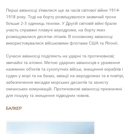
Перші авіаносці з’явилися ще за часів світової війни 1914-
1918 року. Тоді на борту розміщувалося зазвичай трохи
більше 2-3 одиниць техніки. У Другій світовій війні брали
участь справжні плавучі аеродроми, на борту яких
розміщувалися десятки літаків. В основному авіаносці
використовувалися військовими флотами США та Японії.
Сучасні авіаносці поділяють на ударні та протичовнові;
звичайні та атомні. Метою ударних авіаносців є ураження
наземних об’єктів та сухопутних військ, знищення кораблів і
суден у морі та на базах, авіації на аеродромах та в повітрі,
забезпечення висадки морських десантів та захисту
океанських комунікацій. Протичовнові авіаносці призначені
для пошуку та знищення підводних човнів.
БАЛКЕР